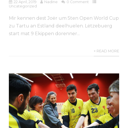
22 April, 2019
Nadine
0 Comment
Uncategorized
Mir kennen dest Joër um 5ten Open World Cup
zu Tartu an Estland deelhuelen. Lëtzebuerg
start mat 9 Ekippen dorenner...
+ READ MORE