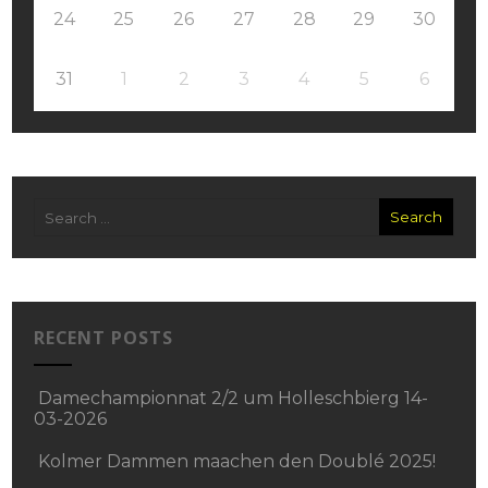
24
25
26
27
28
29
30
31
1
2
3
4
5
6
RECENT POSTS
Damechampionnat 2/2 um Holleschbierg 14-
03-2026
Kolmer Dammen maachen den Doublé 2025!