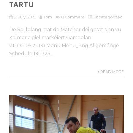
TARTU
21 July, 2019
Tom
0 Comment
Uncategorized
De Spillplang mat de Matcher déi gesat sinn vu
Kolmer a giel markéiert Gameplan
v.1.1(30.05.2019) Menu Menu_Eng Allgeménge
Schedule 190725...
+ READ MORE