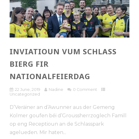
INVIATIOUN VUM SCHLASS
BIERG FIR
NATIONALFEIERDAG
22 June, 2019
Nadine
0 Comment
Uncategorized
D’Veräiner an d’Awunner aus der Gemeng
Kolmer goufen béi d’Groussherrzoglech Famill
op eng Receptioun an de Schlasspark
agelueden. Mir haten...