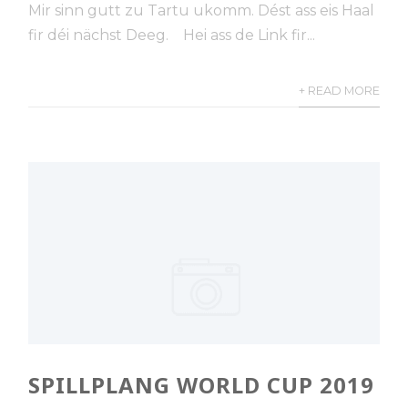
Mir sinn gutt zu Tartu ukomm. Dést ass eis Haal
fir déi nächst Deeg. Hei ass de Link fir...
+ READ MORE
SPILLPLANG WORLD CUP 2019