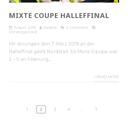
MIXTE COUPE HALLEFFINAL
15 April, 2019
Nadine
0 Comment
Uncategorized
Mir stoungen den 7. März 2019 an der
Halleffinal géint Nordstad. Eis Mixte Equipp war
2 – 0 an Féierung,...
+ READ MORE
1
2
3
4
…
7
Posts
pagination