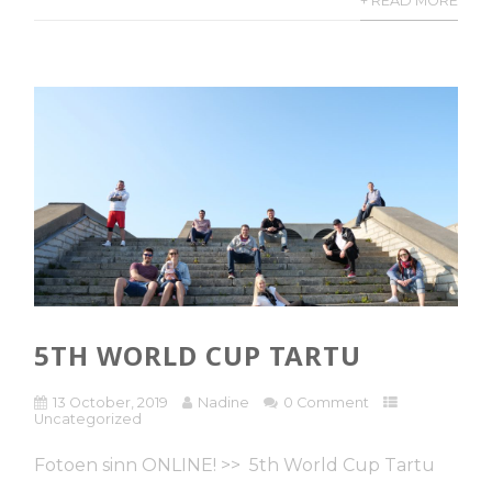
+ READ MORE
5TH WORLD CUP TARTU
13 October, 2019
Nadine
0 Comment
Uncategorized
Fotoen sinn ONLINE! >> 5th World Cup Tartu