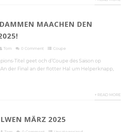
 DAMMEN MAACHEN DEN
2025!
Tom
0 Comment
Coupe
ons-Titel geet och d’Coupe dës Saison op
 An der Final an der flotter Hal um Helperknapp,
+ READ MORE
LWEN MÄRZ 2025
Tom
0 Comment
Uncategorized