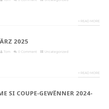
+ READ MORE
ÄRZ 2025
Tom
0 Comment
Uncategorized
+ READ MORE
ME SI COUPE-GEWËNNER 2024-