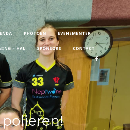
ENDA
PHOTOEN
EVENEMENTER
NING – HAL
SPONSORS
CONTACT
polieren!