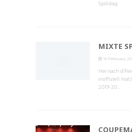
Spilldag
MIXTE S
10 February, 2
Hei nach d’Res
inoffiziell mat
2019-20...
COUPEMA