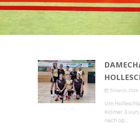
DAMECH
HOLLESC
15 March, 2026
Um Holleschb
Kolmer 3 vun
nach op...