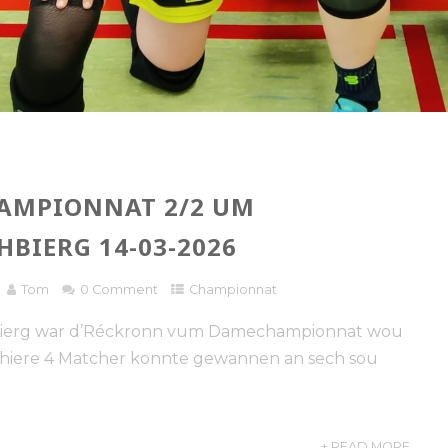
AMPIONNAT 2/2 UM
HBIERG 14-03-2026
Tom
0 Comment
Championnat
ierg war d’Réckronn vum Damechampionnat wou
 hiere 4 Matcher konnte gewannen an sech sou
+ READ MORE