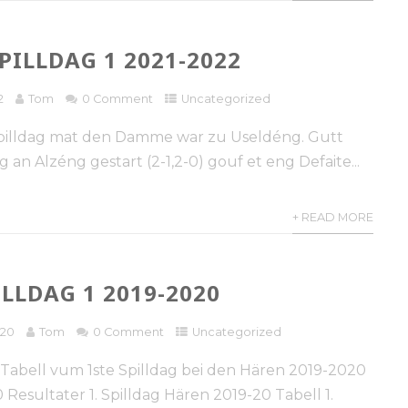
ILLDAG 1 2021-2022
2
Tom
0 Comment
Uncategorized
Spilldag mat den Damme war zu Useldéng. Gutt
 an Alzéng gestart (2-1,2-0) gouf et eng Defaite...
+ READ MORE
ILLDAG 1 2019-2020
020
Tom
0 Comment
Uncategorized
 Tabell vum 1ste Spilldag bei den Hären 2019-2020
Resultater 1. Spilldag Hären 2019-20 Tabell 1.