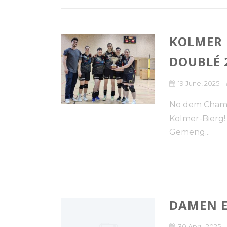
KOLMER
DOUBLÉ 
19 June, 2025
No dem Champi
Kolmer-Bierg!
Gemeng...
DAMEN E
30 April, 2025