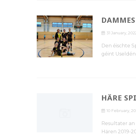
DAMMESP
31 January, 202
Den éischte 
géint Useldéng
HÄRE SP
10 February, 2
Resultater an
Hären 2019-20 