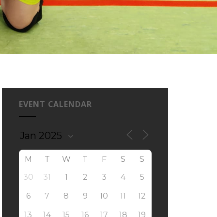
EVENT CALENDAR
M
T
W
T
F
S
S
30
31
1
2
3
4
5
6
7
8
9
10
11
12
13
14
15
16
17
18
19