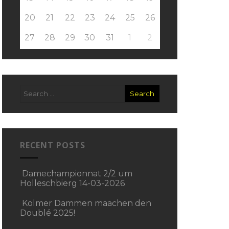
20
21
22
23
24
25
26
27
28
29
30
31
1
2
RECENT POSTS
Damechampionnat 2/2 um
Holleschbierg 14-03-2026
Kolmer Dammen maachen den
Doublé 2025!