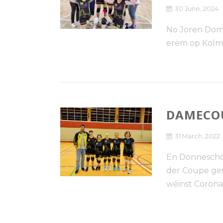
30 June, 2024
No Joren Dom
erëm op Kol
DAMECOU
31 March, 2022
En Donneschd
der Coupe ges
wéinst Coronaf