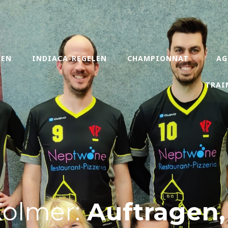
REN
INDIACA-REGELEN
CHAMPIONNAT
AG
TRAI
Kolmer:
Auftragen,