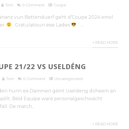
Tom
0 Comment
Coupe
inanz vun Bettenduerf geht d’Coupe 2024 emol
mer
Gratulatioun eise Ladies
...
+ READ MORE
PE 21/22 VS USELDÉNG
Tom
0 Comment
Uncategorized
en hunn eis Dammen géint Useldeng doheem an
pillt. Béid Equipe ware personalgeschwächt
äll. De match...
+ READ MORE